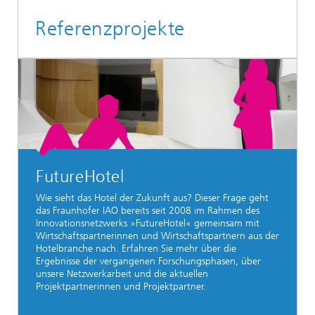
Referenzprojekte
FutureHotel
Wie sieht das Hotel der Zukunft aus?
Dieser Frage geht
das Fraunhofer IAO bereits seit 2008 im Rahmen des
Innovationsnetzwerks »FutureHotel« gemeinsam mit
Wirtschaftspartnerinnen und Wirtschaftspartnern aus der
Hotelbranche nach. Erfahren Sie mehr über die
Ergebnisse der vergangenen Forschungsphasen, über
unsere Netzwerkarbeit und die aktuellen
Projektpartnerinnen und Projektpartner.